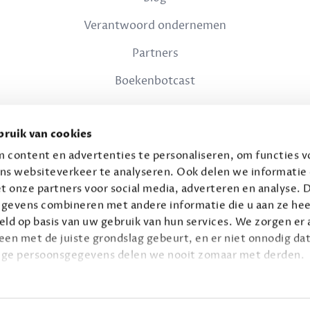
Verantwoord ondernemen
Partners
Boekenbotcast
JURIDISCH
ruik van cookies
Privacy
 content en advertenties te personaliseren, om functies vo
ns websiteverkeer te analyseren. Ook delen we informatie
Voorwaarden
t onze partners voor social media, adverteren en analyse. 
gevens combineren met andere informatie die u aan ze hee
ld op basis van uw gebruik van hun services. We zorgen er a
leen met de juiste grondslag gebeurt, en er niet onnodig dat
ige persoonsgegevens delen we nooit zomaar met derden.
© 2026 Connaisseur B.V.
Alle rechten voorbehouden.
privacy
ie op
.