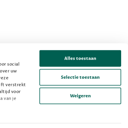
Alles toestaan
or social
 over uw
Selectie toestaan
Deze
ft verstrekt
ltijd voor
Weigeren
a van je