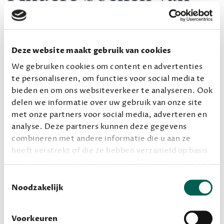
Colleen Hoover
Wellicht heb je er al een aantal inmiddels verslonden,
Deze website maakt gebruik van cookies
maar heb je nog niet al haar werk uit? Voor die fans
van Colleen Hoover, nog wat andere boeken van haar
We gebruiken cookies om content en advertenties
te personaliseren, om functies voor social media te
op een rij.
bieden en om ons websiteverkeer te analyseren. Ook
Verrassingsboeken op
delen we informatie over uw gebruik van onze site
met onze partners voor social media, adverteren en
jouw persoonlijke
analyse. Deze partners kunnen deze gegevens
combineren met andere informatie die u aan ze
smaak?
heeft verstrekt of die ze hebben verzameld op basis
van uw gebruik van hun services. We zorgen er altijd
Of je nu veel of weinig leest, er is altijd wel een
voor dat data die we delen alleen met de juiste
Toestemmingsselectie
abonnement dat bij je past.
grondslag gebeurt, en er niet onnodig data van je
Noodzakelijk
wordt verwerkt. Gevoelige persoonsgegevens delen
we nooit zomaar met derden.
Voorkeuren