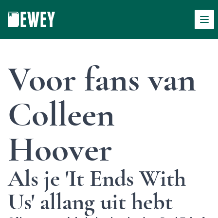
Men
Dewey
Voor fans van
Colleen
Hoover
Als je 'It Ends With
Us' allang uit hebt