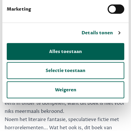
haar oppasskindje opeens duistere tekeningen gaat
Marketing
maken. Heeft dat iets te maken met een onopgeloste
moord uit het verleden?
Blonde van Joyce Carol Oates laat je de diepere kant
Details tonen
van Marilyn Monroe zien. Hoeveel weten we eigenlijk
echt van dit icoon?
Alles toestaan
Kathleen Graber was een finalist van de National
Book Award en van de National Book Critics Circle
Award. Dit is een mooie collectie om haar werk te
Selectie toestaan
leren kennen.
Tongkat van Peter Verhelst is een poetisch verhaal
Weigeren
met allerlei klassieke elementen. Een aanrader om je
eens in onder te dompelen, want dit boek is niet voor
niks meermaals bekroond.
Noem het literaire fantasie, speculatieve fictie met
horrorelementen... Wat het ook is, dit boek van