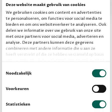
Deze website maakt gebruik van cookies
We gebruiken cookies om content en advertenties
‘
Ik ben er ontzettend blij mee. Het past precies bij
te personaliseren, om functies voor social media te
wat ik graag lees, maar het is toch net anders.
bieden en om ons websiteverkeer te analyseren. Ook
Perfect dus!
’
delen we informatie over uw gebruik van onze site
Mariska, 41 jaar
met onze partners voor social media, adverteren en
Boekentips van
analyse. Deze partners kunnen deze gegevens
combineren met andere informatie die u aan ze
Dewey
heeft verstrekt of die ze hebben verzameld op basis
van uw gebruik van hun services. We zorgen er altijd
voor dat data die we delen alleen met de juiste
Een diverse lijst, die we door de algoritmen van
Toestemmingsselectie
grondslag gebeurt, en er niet onnodig data van je
Noodzakelijk
Dewey heen hebben gehaald. Daaruit volgde een
wordt verwerkt. Gevoelige persoonsgegevens delen
mooie lijst van boekentips. We lichten er een paar uit,
we nooit zomaar met derden.
en geven je nog een extra lijst mee voor je eigen
Voorkeuren
vakantie.
privacy
Lees meer over onze visie op
.
Hidden Pictures is een aanrader voor fans van
Statistieken
griezelen met ee sci-fi randje. Een babysitter ziet hoe