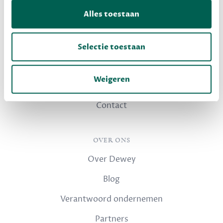
Dewey Plus
Alles toestaan
Dewey Premium
Selectie toestaan
KLANTENSERVICE
Weigeren
Veelgestelde vragen
Contact
OVER ONS
Over Dewey
Blog
Verantwoord ondernemen
Partners