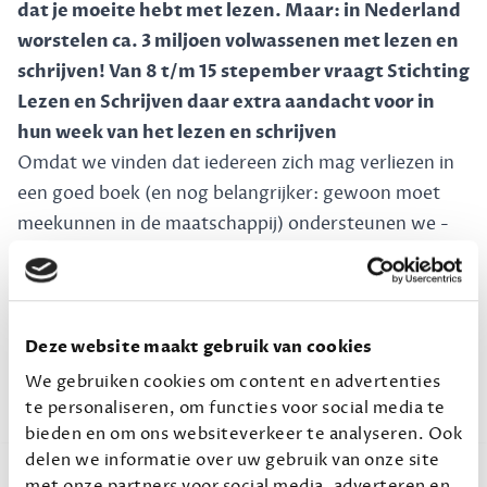
dat je moeite hebt met lezen. Maar: in Nederland
worstelen ca. 3 miljoen volwassenen met lezen en
schrijven! Van 8 t/m 15 stepember vraagt Stichting
Lezen en Schrijven daar extra aandacht voor in
hun week van het lezen en schrijven
Omdat we vinden dat iedereen zich mag verliezen in
een goed boek (en nog belangrijker: gewoon moet
meekunnen in de maatschappij) ondersteunen we -
namens onze leden - ieder jaar met een
klein bedrag
deze stichting. Binnenkort start hun jaarlijkse week
om aandacht te vragen voor laaggeletterdheid. Wil jij
ook graag wat bijdragen? Bekijk dan hun
website
en
Deze website maakt gebruik van cookies
laat je inspireren.
We gebruiken cookies om content en advertenties
te personaliseren, om functies voor social media te
bieden en om ons websiteverkeer te analyseren. Ook
delen we informatie over uw gebruik van onze site
met onze partners voor social media, adverteren en