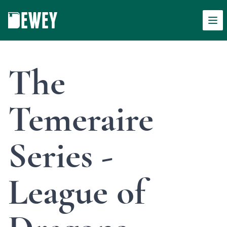
Men
Dewey
The
Temeraire
Series -
League of