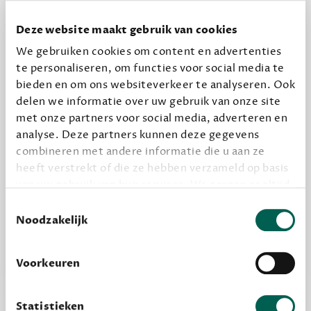
Dewey Plus
Een originele manier om je reading challenge te
Deze website maakt gebruik van cookies
halen.
We gebruiken cookies om content en advertenties
te personaliseren, om functies voor social media te
12,50 per maand, incl. verzending
bieden en om ons websiteverkeer te analyseren. Ook
delen we informatie over uw gebruik van onze site
Geef cadeau
met onze partners voor social media, adverteren en
analyse. Deze partners kunnen deze gegevens
combineren met andere informatie die u aan ze
heeft verstrekt of die ze hebben verzameld op basis
Alles van Dewey Free
van uw gebruik van hun services. We zorgen er altijd
Word een bovengemiddelde lezer met 6 boeken
voor dat data die we delen alleen met de juiste
Toestemmingsselectie
per jaar
grondslag gebeurt, en er niet onnodig data van je
Noodzakelijk
wordt verwerkt. Gevoelige persoonsgegevens delen
Vooraf een tipje van de sluier, zodat je kunt
we nooit zomaar met derden.
kijken of het zou bevallen (maar dit hoeft niet)
Voorkeuren
privacy
Lees meer over onze visie op
.
Statistieken