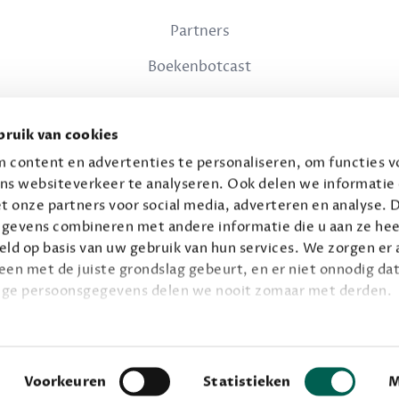
Partners
Boekenbotcast
JURIDISCH
ruik van cookies
Privacy
 content en advertenties te personaliseren, om functies vo
ns websiteverkeer te analyseren. Ook delen we informatie
Voorwaarden
t onze partners voor social media, adverteren en analyse. 
gevens combineren met andere informatie die u aan ze hee
ld op basis van uw gebruik van hun services. We zorgen er a
leen met de juiste grondslag gebeurt, en er niet onnodig dat
ige persoonsgegevens delen we nooit zomaar met derden.
© 2026 Connaisseur B.V.
Alle rechten voorbehouden.
privacy
ie op
.
Facebook
Instagram
Voorkeuren
Statistieken
M