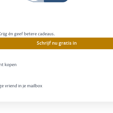
Krijg én geef betere cadeaus.
Schrijf nu gratis in
unt kopen
ge vriend in je mailbox