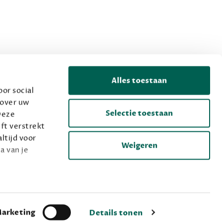
Alles toestaan
or social
 over uw
Selectie toestaan
Deze
ft verstrekt
ltijd voor
Weigeren
a van je
arketing
Details tonen