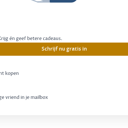
Krijg én geef betere cadeaus.
Schrijf nu gratis in
unt kopen
ge vriend in je mailbox