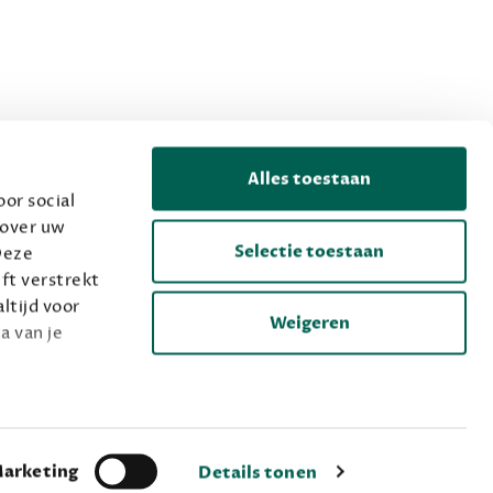
Alles toestaan
or social
 over uw
Selectie toestaan
Deze
ft verstrekt
ltijd voor
Weigeren
a van je
arketing
Details tonen