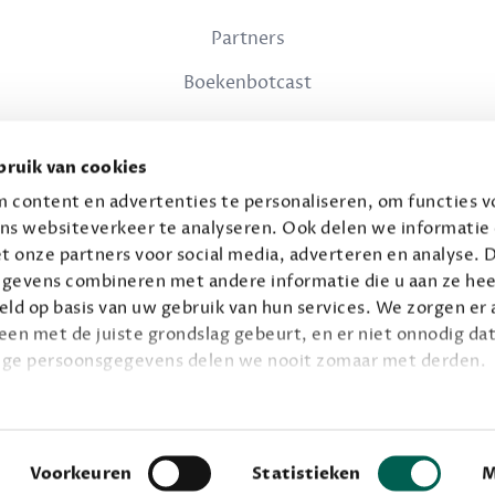
Partners
Boekenbotcast
JURIDISCH
ruik van cookies
Privacy
 content en advertenties te personaliseren, om functies vo
ns websiteverkeer te analyseren. Ook delen we informatie
Voorwaarden
t onze partners voor social media, adverteren en analyse. 
gevens combineren met andere informatie die u aan ze hee
ld op basis van uw gebruik van hun services. We zorgen er a
leen met de juiste grondslag gebeurt, en er niet onnodig dat
ige persoonsgegevens delen we nooit zomaar met derden.
© 2026 Connaisseur B.V.
Alle rechten voorbehouden.
privacy
ie op
.
Facebook
Instagram
Voorkeuren
Statistieken
M