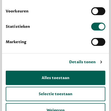
wordt verwerkt. Gevoelige persoonsgegevens delen
we nooit zomaar met derden.
Alles van Dewey Free
Voorkeuren
Word een bovengemiddelde lezer met 6 boeken
privacy
Lees meer over onze visie op
.
per jaar
Statistieken
Vooraf een tipje van de sluier, zodat je kunt
kijken of het zou bevallen (maar dit hoeft niet)
Marketing
Details tonen
Alles toestaan
Selectie toestaan
Weigeren