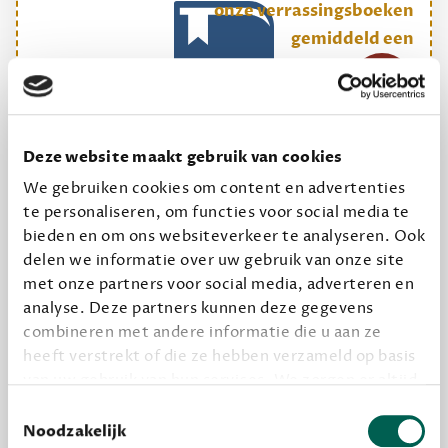
onze verrassingsboeken
gemiddeld een
8
Deze website maakt gebruik van cookies
ONS MEESTGEKOZEN BOEKENPAKKET
We gebruiken cookies om content en advertenties
te personaliseren, om functies voor social media te
Dewey Plus
bieden en om ons websiteverkeer te analyseren. Ook
delen we informatie over uw gebruik van onze site
Een originele manier om je reading challenge te
met onze partners voor social media, adverteren en
halen.
analyse. Deze partners kunnen deze gegevens
12,50 per maand, incl. verzending
combineren met andere informatie die u aan ze
heeft verstrekt of die ze hebben verzameld op basis
van uw gebruik van hun services. We zorgen er altijd
Geef cadeau
voor dat data die we delen alleen met de juiste
Toestemmingsselectie
grondslag gebeurt, en er niet onnodig data van je
Noodzakelijk