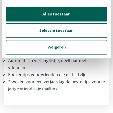
Dewey Free
Krijg boekentips, persoonlijk voor jou en je
Alles toestaan
vrienden. Krijg én geef betere cadeaus.
Schrijf nu gratis in
Selectie toestaan
Boekentips, speciaal voor jouw smaak, die je
Weigeren
direct kunt kopen
Automatisch verlanglijstje, deelbaar met
vrienden.
Boekentips voor vrienden die niet lid zijn
2 weken voor een verjaardag de béste tips voor je
jarige vriend in je mailbox