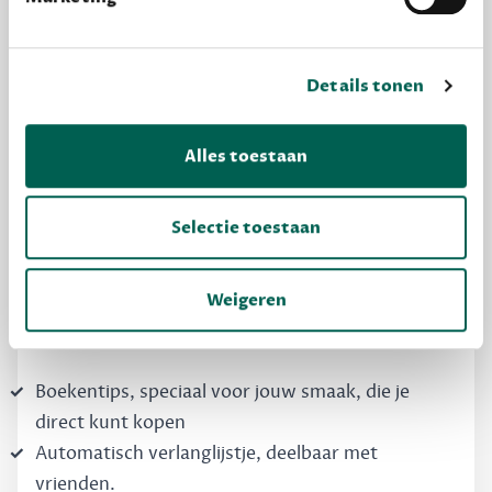
Details tonen
MAAK GRATIS KENNIS
Alles toestaan
Dewey Free
Krijg boekentips, persoonlijk voor jou en je
Selectie toestaan
vrienden. Krijg én geef betere cadeaus.
Schrijf nu gratis in
Weigeren
Boekentips, speciaal voor jouw smaak, die je
direct kunt kopen
Automatisch verlanglijstje, deelbaar met
vrienden.