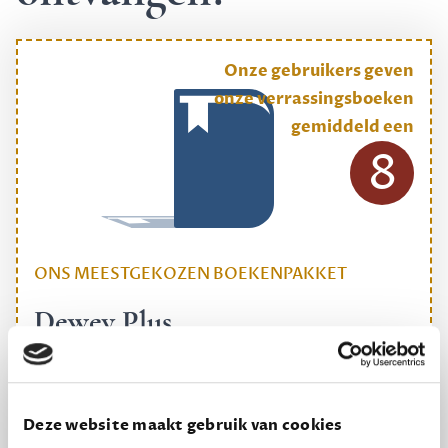
Onze gebruikers geven
onze verrassingsboeken
gemiddeld een
8
ONS MEESTGEKOZEN BOEKENPAKKET
Dewey Plus
Een originele manier om je reading challenge te
halen.
12,50 per maand, incl. verzending
Deze website maakt gebruik van cookies