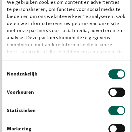
We gebruiken cookies om content en advertenties
te personaliseren, om functies voor social media te
Geef cadeau
bieden en om ons websiteverkeer te analyseren. Ook
delen we informatie over uw gebruik van onze site
met onze partners voor social media, adverteren en
Alles van Dewey Free
analyse. Deze partners kunnen deze gegevens
combineren met andere informatie die u aan ze
Word een bovengemiddelde lezer met 6 boeken
heeft verstrekt of die ze hebben verzameld op basis
per jaar
van uw gebruik van hun services. We zorgen er altijd
Vooraf een tipje van de sluier, zodat je kunt
voor dat data die we delen alleen met de juiste
Toestemmingsselectie
kijken of het zou bevallen (maar dit hoeft niet)
grondslag gebeurt, en er niet onnodig data van je
Noodzakelijk
wordt verwerkt. Gevoelige persoonsgegevens delen
we nooit zomaar met derden.
Voorkeuren
privacy
Lees meer over onze visie op
.
Statistieken
Marketing