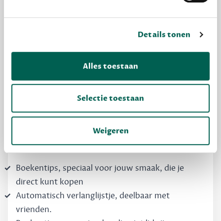
Details tonen
MAAK GRATIS KENNIS
Alles toestaan
Dewey Free
Krijg boekentips, persoonlijk voor jou en je
Selectie toestaan
vrienden. Krijg én geef betere cadeaus.
Schrijf nu gratis in
Weigeren
Boekentips, speciaal voor jouw smaak, die je
direct kunt kopen
Automatisch verlanglijstje, deelbaar met
vrienden.