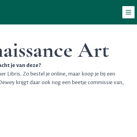
Men
naissance Art
acht je van deze?
 Libris. Zo bestel je online, maar koop je bij een
Dewey krijgt daar ook nog een beetje commissie van,