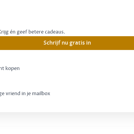
Krijg én geef betere cadeaus.
Schrijf nu gratis in
unt kopen
ge vriend in je mailbox