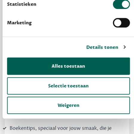
Statistieken
Marketing
Details tonen
MAAK GRATIS KENNIS
Alles toestaan
Dewey Free
Krijg boekentips, persoonlijk voor jou en je
Selectie toestaan
vrienden. Krijg én geef betere cadeaus.
Schrijf nu gratis in
Weigeren
Boekentips, speciaal voor jouw smaak, die je