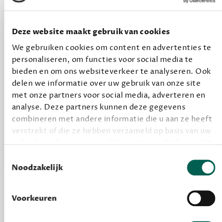
halen.
12,50 per maand, incl. verzending
Deze website maakt gebruik van cookies
We gebruiken cookies om content en advertenties te
personaliseren, om functies voor social media te
Geef cadeau
bieden en om ons websiteverkeer te analyseren. Ook
delen we informatie over uw gebruik van onze site
met onze partners voor social media, adverteren en
Alles van Dewey Free
analyse. Deze partners kunnen deze gegevens
combineren met andere informatie die u aan ze heeft
Word een bovengemiddelde lezer met 6 boeken
verstrekt of die ze hebben verzameld op basis van uw
per jaar
gebruik van hun services. We zorgen er altijd voor dat
Vooraf een tipje van de sluier, zodat je kunt
data die we delen alleen met de juiste grondslag
Toestemmingsselectie
kijken of het zou bevallen (maar dit hoeft niet)
gebeurt, en er niet onnodig data van je wordt
Noodzakelijk
verwerkt. Gevoelige persoonsgegevens delen we
nooit zomaar met derden.
Voorkeuren
privacy
Lees meer over onze visie op
.