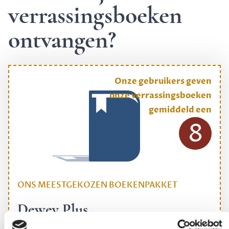
verrassingsboeken
ontvangen?
Onze gebruikers geven
onze verrassingsboeken
gemiddeld een
8
ONS MEESTGEKOZEN BOEKENPAKKET
Dewey Plus
Een originele manier om je reading challenge te