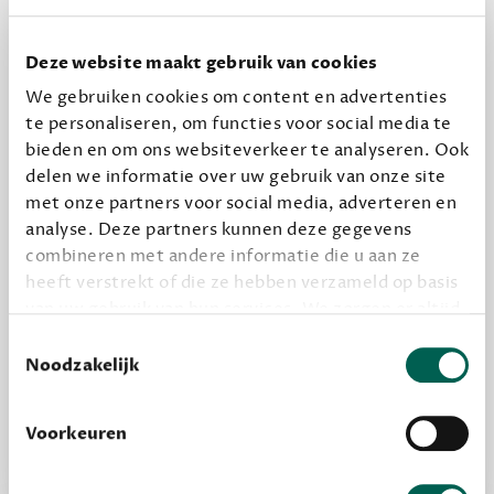
Dewey Plus
Deze website maakt gebruik van cookies
Een originele manier om je reading challenge te
We gebruiken cookies om content en advertenties
halen.
te personaliseren, om functies voor social media te
12,50 per maand, incl. verzending
bieden en om ons websiteverkeer te analyseren. Ook
delen we informatie over uw gebruik van onze site
met onze partners voor social media, adverteren en
Geef cadeau
analyse. Deze partners kunnen deze gegevens
combineren met andere informatie die u aan ze
heeft verstrekt of die ze hebben verzameld op basis
van uw gebruik van hun services. We zorgen er altijd
Alles van Dewey Free
voor dat data die we delen alleen met de juiste
Toestemmingsselectie
Word een bovengemiddelde lezer met 6 boeken
grondslag gebeurt, en er niet onnodig data van je
Noodzakelijk
per jaar
wordt verwerkt. Gevoelige persoonsgegevens delen
Vooraf een tipje van de sluier, zodat je kunt
we nooit zomaar met derden.
Voorkeuren
kijken of het zou bevallen (maar dit hoeft niet)
privacy
Lees meer over onze visie op
.