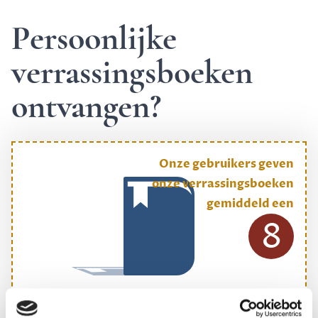
Persoonlijke
verrassingsboeken
ontvangen?
Onze gebruikers geven
onze verrassingsboeken
gemiddeld een
8
ONS MEESTGEKOZEN BOEKENPAKKET