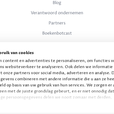
Blog
Verantwoord ondernemen
Partners
Boekenbotcast
JURIDISCH
ruik van cookies
Privacy
 content en advertenties te personaliseren, om functies vo
ns websiteverkeer te analyseren. Ook delen we informatie
Voorwaarden
t onze partners voor social media, adverteren en analyse. 
gevens combineren met andere informatie die u aan ze hee
ld op basis van uw gebruik van hun services. We zorgen er a
leen met de juiste grondslag gebeurt, en er niet onnodig dat
ige persoonsgegevens delen we nooit zomaar met derden.
© 2026 Connaisseur B.V.
Alle rechten voorbehouden.
privacy
ie op
.