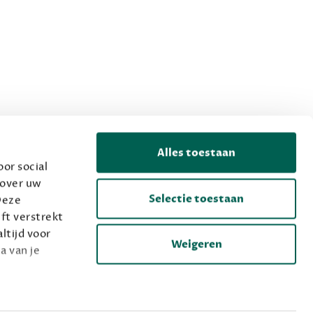
Alles toestaan
or social
 over uw
Selectie toestaan
Deze
ft verstrekt
ltijd voor
Weigeren
a van je