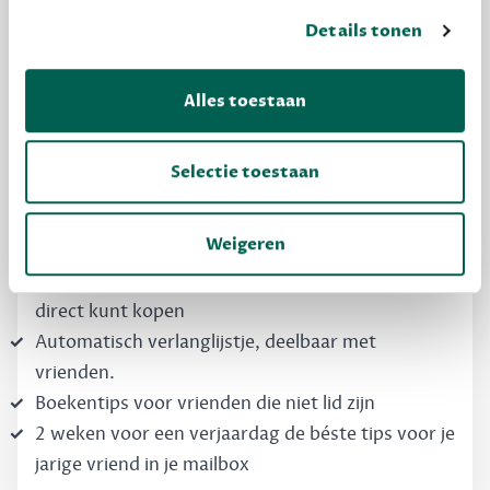
MAAK GRATIS KENNIS
Details tonen
Dewey Free
Alles toestaan
Krijg boekentips, persoonlijk voor jou en je
vrienden. Krijg én geef betere cadeaus.
Selectie toestaan
Schrijf nu gratis in
Weigeren
Boekentips, speciaal voor jouw smaak, die je
direct kunt kopen
Automatisch verlanglijstje, deelbaar met
vrienden.
Boekentips voor vrienden die niet lid zijn
2 weken voor een verjaardag de béste tips voor je
jarige vriend in je mailbox