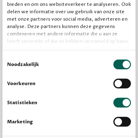
bieden en om ons websiteverkeer te analyseren. Ook
delen we informatie over uw gebruik van onze site
Alles van Dewey Free
met onze partners voor social media, adverteren en
Word een bovengemiddelde lezer met 6 boeken
analyse. Deze partners kunnen deze gegevens
per jaar
combineren met andere informatie die u aan ze
Vooraf een tipje van de sluier, zodat je kunt
heeft verstrekt of die ze hebben verzameld op basis
kijken of het zou bevallen (maar dit hoeft niet)
van uw gebruik van hun services. We zorgen er altijd
voor dat data die we delen alleen met de juiste
Toestemmingsselectie
grondslag gebeurt, en er niet onnodig data van je
Noodzakelijk
wordt verwerkt. Gevoelige persoonsgegevens delen
we nooit zomaar met derden.
Voorkeuren
privacy
Lees meer over onze visie op
.
Statistieken
Marketing