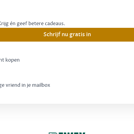
Krijg én geef betere cadeaus.
Schrijf nu gratis in
unt kopen
ge vriend in je mailbox