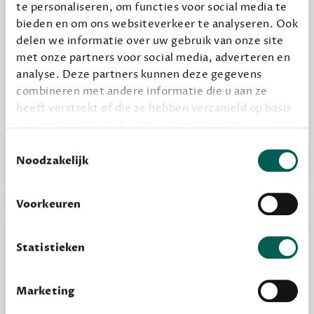
te personaliseren, om functies voor social media te
bieden en om ons websiteverkeer te analyseren. Ook
delen we informatie over uw gebruik van onze site
Alles van Dewey Free
met onze partners voor social media, adverteren en
analyse. Deze partners kunnen deze gegevens
Word een bovengemiddelde lezer met 6 boeken
combineren met andere informatie die u aan ze
per jaar
heeft verstrekt of die ze hebben verzameld op basis
Vooraf een tipje van de sluier, zodat je kunt
van uw gebruik van hun services. We zorgen er altijd
kijken of het zou bevallen (maar dit hoeft niet)
voor dat data die we delen alleen met de juiste
Toestemmingsselectie
grondslag gebeurt, en er niet onnodig data van je
Noodzakelijk
wordt verwerkt. Gevoelige persoonsgegevens delen
we nooit zomaar met derden.
Voorkeuren
privacy
Lees meer over onze visie op
.
Statistieken
Marketing