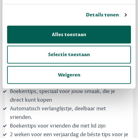
Details tonen
MAAK GRATIS KENNIS
Dewey Free
Alles toestaan
Krijg boekentips, persoonlijk voor jou en je
vrienden. Krijg én geef betere cadeaus.
Selectie toestaan
Schrijf nu gratis in
Weigeren
Boekentips, speciaal voor jouw smaak, die je
direct kunt kopen
Automatisch verlanglijstje, deelbaar met
vrienden.
Boekentips voor vrienden die niet lid zijn
2 weken voor een verjaardag de béste tips voor je