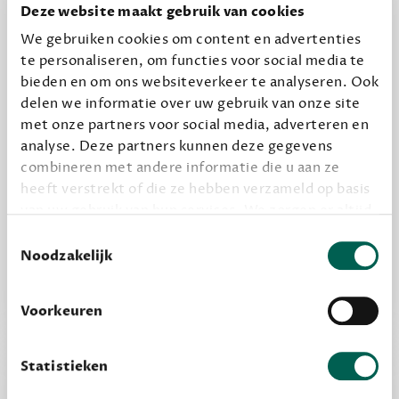
halen.
Deze website maakt gebruik van cookies
12,50 per maand, incl. verzending
We gebruiken cookies om content en advertenties
te personaliseren, om functies voor social media te
bieden en om ons websiteverkeer te analyseren. Ook
Geef cadeau
delen we informatie over uw gebruik van onze site
met onze partners voor social media, adverteren en
analyse. Deze partners kunnen deze gegevens
combineren met andere informatie die u aan ze
Alles van Dewey Free
heeft verstrekt of die ze hebben verzameld op basis
Word een bovengemiddelde lezer met 6 boeken
van uw gebruik van hun services. We zorgen er altijd
per jaar
voor dat data die we delen alleen met de juiste
Toestemmingsselectie
Vooraf een tipje van de sluier, zodat je kunt
grondslag gebeurt, en er niet onnodig data van je
Noodzakelijk
wordt verwerkt. Gevoelige persoonsgegevens delen
kijken of het zou bevallen (maar dit hoeft niet)
we nooit zomaar met derden.
Voorkeuren
privacy
Lees meer over onze visie op
.
Statistieken