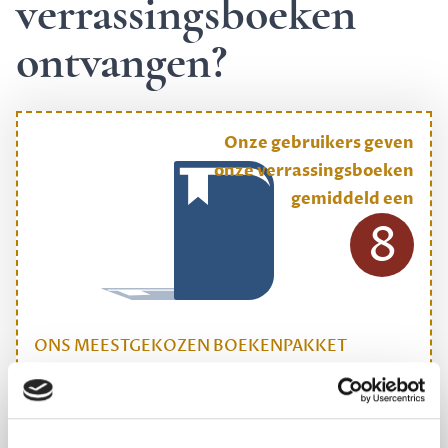
verrassingsboeken
ontvangen?
Onze gebruikers geven
onze verrassingsboeken
gemiddeld een
8
ONS MEESTGEKOZEN BOEKENPAKKET
Dewey Plus
Een originele manier om je reading challenge te