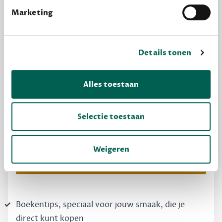
Marketing
Details tonen
Alles toestaan
MAAK GRATIS KENNIS
Dewey Free
Selectie toestaan
Krijg boekentips, persoonlijk voor jou en je
vrienden. Krijg én geef betere cadeaus.
Weigeren
Schrijf nu gratis in
Boekentips, speciaal voor jouw smaak, die je
direct kunt kopen