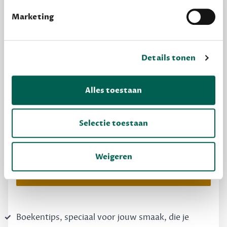
Marketing
Details tonen
Alles toestaan
MAAK GRATIS KENNIS
Dewey Free
Selectie toestaan
Krijg boekentips, persoonlijk voor jou en je
vrienden. Krijg én geef betere cadeaus.
Weigeren
Schrijf nu gratis in
Boekentips, speciaal voor jouw smaak, die je