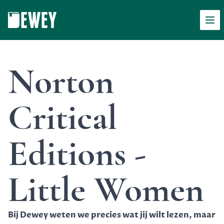
Men
Dewey
Norton
Critical
Editions -
Little Women
Bij Dewey weten we precies wat jij wilt lezen, maar