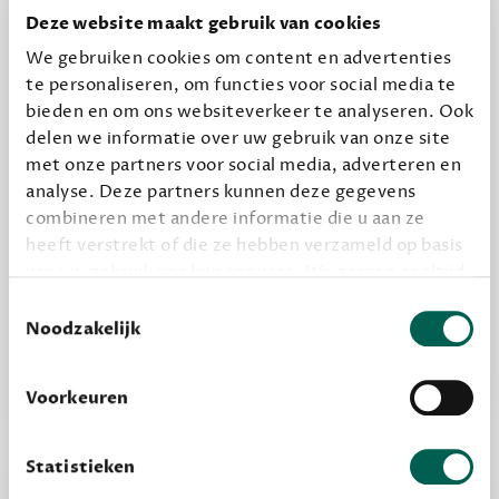
Deze website maakt gebruik van cookies
halen.
We gebruiken cookies om content en advertenties
12,50 per maand, incl. verzending
te personaliseren, om functies voor social media te
bieden en om ons websiteverkeer te analyseren. Ook
delen we informatie over uw gebruik van onze site
Geef cadeau
met onze partners voor social media, adverteren en
analyse. Deze partners kunnen deze gegevens
combineren met andere informatie die u aan ze
Alles van Dewey Free
heeft verstrekt of die ze hebben verzameld op basis
Word een bovengemiddelde lezer met 6 boeken
van uw gebruik van hun services. We zorgen er altijd
voor dat data die we delen alleen met de juiste
per jaar
Toestemmingsselectie
grondslag gebeurt, en er niet onnodig data van je
Noodzakelijk
Vooraf een tipje van de sluier, zodat je kunt
wordt verwerkt. Gevoelige persoonsgegevens delen
kijken of het zou bevallen (maar dit hoeft niet)
we nooit zomaar met derden.
Voorkeuren
privacy
Lees meer over onze visie op
.
Statistieken