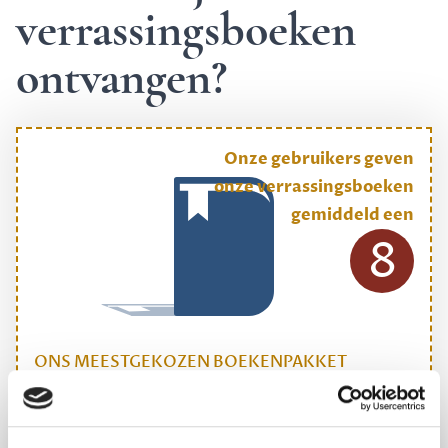
verrassingsboeken
ontvangen?
Onze gebruikers geven
onze verrassingsboeken
gemiddeld een
8
ONS MEESTGEKOZEN BOEKENPAKKET
Dewey Plus
Een originele manier om je reading challenge te