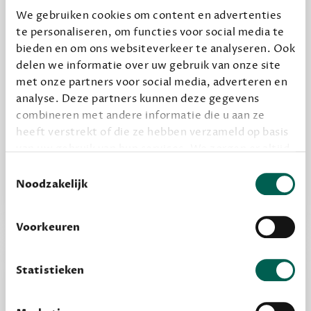
We gebruiken cookies om content en advertenties
te personaliseren, om functies voor social media te
Geef cadeau
bieden en om ons websiteverkeer te analyseren. Ook
delen we informatie over uw gebruik van onze site
met onze partners voor social media, adverteren en
analyse. Deze partners kunnen deze gegevens
Alles van Dewey Free
combineren met andere informatie die u aan ze
Word een bovengemiddelde lezer met 6 boeken
heeft verstrekt of die ze hebben verzameld op basis
per jaar
van uw gebruik van hun services. We zorgen er altijd
Vooraf een tipje van de sluier, zodat je kunt
voor dat data die we delen alleen met de juiste
Toestemmingsselectie
grondslag gebeurt, en er niet onnodig data van je
Noodzakelijk
kijken of het zou bevallen (maar dit hoeft niet)
wordt verwerkt. Gevoelige persoonsgegevens delen
we nooit zomaar met derden.
Voorkeuren
privacy
Lees meer over onze visie op
.
Statistieken