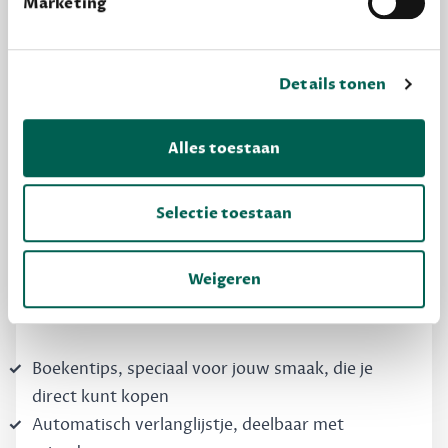
Marketing
Details tonen
MAAK GRATIS KENNIS
Alles toestaan
Dewey Free
Selectie toestaan
Krijg boekentips, persoonlijk voor jou en je
vrienden. Krijg én geef betere cadeaus.
Weigeren
Schrijf nu gratis in
Boekentips, speciaal voor jouw smaak, die je
direct kunt kopen
Automatisch verlanglijstje, deelbaar met