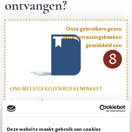
ontvangen?
Onze gebruikers geven
onze verrassingsboeken
gemiddeld een
8
ONS MEESTGEKOZEN BOEKENPAKKET
Dewey Plus
Een originele manier om je reading challenge te
halen.
Deze website maakt gebruik van cookies
12,50 per maand, incl. verzending