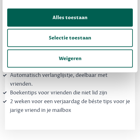
Dewey Free
Krijg boekentips, persoonlijk voor jou en je
Alles toestaan
vrienden. Krijg én geef betere cadeaus.
Schrijf nu gratis in
Selectie toestaan
Boekentips, speciaal voor jouw smaak, die je
Weigeren
direct kunt kopen
Automatisch verlanglijstje, deelbaar met
vrienden.
Boekentips voor vrienden die niet lid zijn
2 weken voor een verjaardag de béste tips voor je
jarige vriend in je mailbox