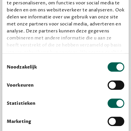
te personaliseren, om functies voor social media te
bieden en om ons websiteverkeer te analyseren. Ook
delen we informatie over uw gebruik van onze site
Alles van Dewey Free
met onze partners voor social media, adverteren en
analyse. Deze partners kunnen deze gegevens
Word een bovengemiddelde lezer met 6 boeken
combineren met andere informatie die u aan ze
per jaar
heeft verstrekt of die ze hebben verzameld op basis
Vooraf een tipje van de sluier, zodat je kunt
van uw gebruik van hun services. We zorgen er altijd
kijken of het zou bevallen (maar dit hoeft niet)
voor dat data die we delen alleen met de juiste
Toestemmingsselectie
grondslag gebeurt, en er niet onnodig data van je
Noodzakelijk
wordt verwerkt. Gevoelige persoonsgegevens delen
we nooit zomaar met derden.
Voorkeuren
privacy
Lees meer over onze visie op
.
Statistieken
Marketing