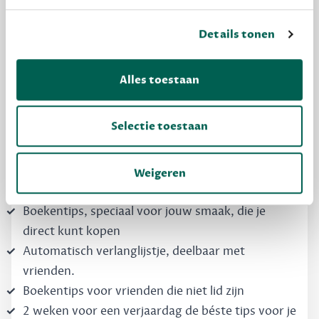
Details tonen
MAAK GRATIS KENNIS
Dewey Free
Alles toestaan
Krijg boekentips, persoonlijk voor jou en je
vrienden. Krijg én geef betere cadeaus.
Selectie toestaan
Schrijf nu gratis in
Weigeren
Boekentips, speciaal voor jouw smaak, die je
direct kunt kopen
Automatisch verlanglijstje, deelbaar met
vrienden.
Boekentips voor vrienden die niet lid zijn
2 weken voor een verjaardag de béste tips voor je