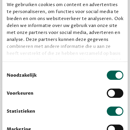
We gebruiken cookies om content en advertenties
te personaliseren, om functies voor social media te
Geef cadeau
bieden en om ons websiteverkeer te analyseren. Ook
delen we informatie over uw gebruik van onze site
met onze partners voor social media, adverteren en
analyse. Deze partners kunnen deze gegevens
Alles van Dewey Free
combineren met andere informatie die u aan ze
Word een bovengemiddelde lezer met 6 boeken
heeft verstrekt of die ze hebben verzameld op basis
per jaar
van uw gebruik van hun services. We zorgen er altijd
Vooraf een tipje van de sluier, zodat je kunt
voor dat data die we delen alleen met de juiste
Toestemmingsselectie
kijken of het zou bevallen (maar dit hoeft niet)
grondslag gebeurt, en er niet onnodig data van je
Noodzakelijk
wordt verwerkt. Gevoelige persoonsgegevens delen
we nooit zomaar met derden.
Voorkeuren
privacy
Lees meer over onze visie op
.
Statistieken
Marketing