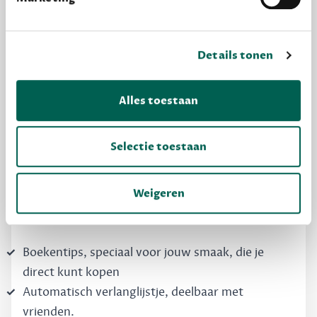
Details tonen
MAAK GRATIS KENNIS
Alles toestaan
Dewey Free
Krijg boekentips, persoonlijk voor jou en je
Selectie toestaan
vrienden. Krijg én geef betere cadeaus.
Schrijf nu gratis in
Weigeren
Boekentips, speciaal voor jouw smaak, die je
direct kunt kopen
Automatisch verlanglijstje, deelbaar met
vrienden.