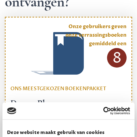
ontvangen?
Onze gebruikers geven
onze verrassingsboeken
gemiddeld een
8
ONS MEESTGEKOZEN BOEKENPAKKET
Dewey Plus
Een originele manier om je reading challenge te
halen.
Deze website maakt gebruik van cookies
12,50 per maand, incl. verzending