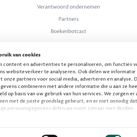
Verantwoord ondernemen
Partners
Boekenbotcast
JURIDISCH
ruik van cookies
Privacy
 content en advertenties te personaliseren, om functies vo
ns websiteverkeer te analyseren. Ook delen we informatie
Voorwaarden
t onze partners voor social media, adverteren en analyse. 
gevens combineren met andere informatie die u aan ze hee
ld op basis van uw gebruik van hun services. We zorgen er a
leen met de juiste grondslag gebeurt, en er niet onnodig dat
ige persoonsgegevens delen we nooit zomaar met derden.
© 2026 Connaisseur B.V.
Alle rechten voorbehouden.
privacy
ie op
.
Facebook
Instagram