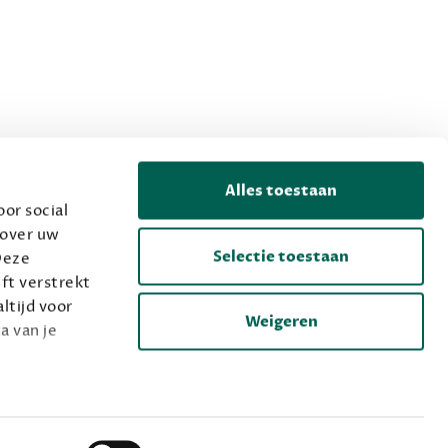
Alles toestaan
or social
 over uw
Selectie toestaan
Deze
ft verstrekt
ltijd voor
Weigeren
a van je