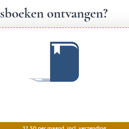
ngsboeken ontvangen?
.
12,50 per maand, incl. verzending