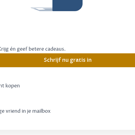
Krijg én geef betere cadeaus.
Schrijf nu gratis in
unt kopen
ge vriend in je mailbox