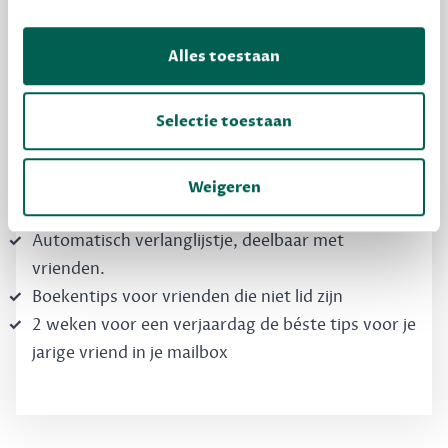
Dewey Free
Krijg boekentips, persoonlijk voor jou en je
Alles toestaan
vrienden. Krijg én geef betere cadeaus.
Schrijf nu gratis in
Selectie toestaan
Boekentips, speciaal voor jouw smaak, die je
Weigeren
direct kunt kopen
Automatisch verlanglijstje, deelbaar met
vrienden.
Boekentips voor vrienden die niet lid zijn
2 weken voor een verjaardag de béste tips voor je
jarige vriend in je mailbox