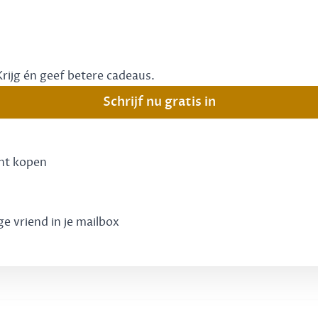
Krijg én geef betere cadeaus.
Schrijf nu gratis in
unt kopen
ge vriend in je mailbox