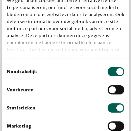
We gebruiken cookies om content en advertenties
Geef cadeau
te personaliseren, om functies voor social media te
bieden en om ons websiteverkeer te analyseren. Ook
delen we informatie over uw gebruik van onze site
met onze partners voor social media, adverteren en
Alles van Dewey Free
analyse. Deze partners kunnen deze gegevens
Word een bovengemiddelde lezer met 6 boeken
combineren met andere informatie die u aan ze
per jaar
heeft verstrekt of die ze hebben verzameld op basis
van uw gebruik van hun services. We zorgen er altijd
Vooraf een tipje van de sluier, zodat je kunt
voor dat data die we delen alleen met de juiste
Toestemmingsselectie
kijken of het zou bevallen (maar dit hoeft niet)
grondslag gebeurt, en er niet onnodig data van je
Noodzakelijk
wordt verwerkt. Gevoelige persoonsgegevens delen
we nooit zomaar met derden.
Voorkeuren
privacy
Lees meer over onze visie op
.
Statistieken
Marketing