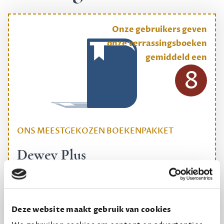
Onze gebruikers geven
onze verrassingsboeken
gemiddeld een
8
ONS MEESTGEKOZEN BOEKENPAKKET
Dewey Plus
Een originele manier om je reading challenge te
halen.
12,50 per maand, incl. verzending
Deze website maakt gebruik van cookies