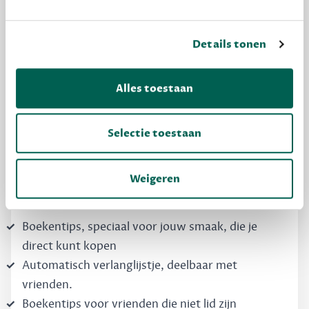
Details tonen
MAAK GRATIS KENNIS
Alles toestaan
Dewey Free
Krijg boekentips, persoonlijk voor jou en je
Selectie toestaan
vrienden. Krijg én geef betere cadeaus.
Schrijf nu gratis in
Weigeren
Boekentips, speciaal voor jouw smaak, die je
direct kunt kopen
Automatisch verlanglijstje, deelbaar met
vrienden.
Boekentips voor vrienden die niet lid zijn