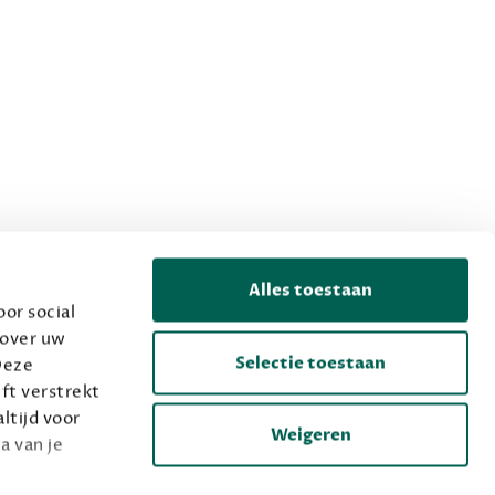
Alles toestaan
or social
 over uw
Selectie toestaan
Deze
ft verstrekt
ltijd voor
Weigeren
a van je