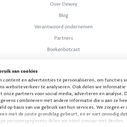
Over Dewey
Blog
Verantwoord ondernemen
Partners
Boekenbotcast
JURIDISCH
ruik van cookies
Privacy
 content en advertenties te personaliseren, om functies vo
ns websiteverkeer te analyseren. Ook delen we informatie
Voorwaarden
t onze partners voor social media, adverteren en analyse. 
gevens combineren met andere informatie die u aan ze hee
ld op basis van uw gebruik van hun services. We zorgen er a
leen met de juiste grondslag gebeurt, en er niet onnodig dat
ige persoonsgegevens delen we nooit zomaar met derden.
© 2026 Connaisseur B.V.