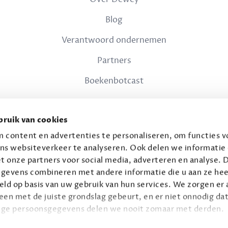
Blog
Verantwoord ondernemen
Partners
Boekenbotcast
JURIDISCH
ruik van cookies
Privacy
 content en advertenties te personaliseren, om functies vo
ns websiteverkeer te analyseren. Ook delen we informatie
Voorwaarden
t onze partners voor social media, adverteren en analyse. 
gevens combineren met andere informatie die u aan ze hee
ld op basis van uw gebruik van hun services. We zorgen er a
leen met de juiste grondslag gebeurt, en er niet onnodig dat
ige persoonsgegevens delen we nooit zomaar met derden.
© 2026 Connaisseur B.V.
Alle rechten voorbehouden.