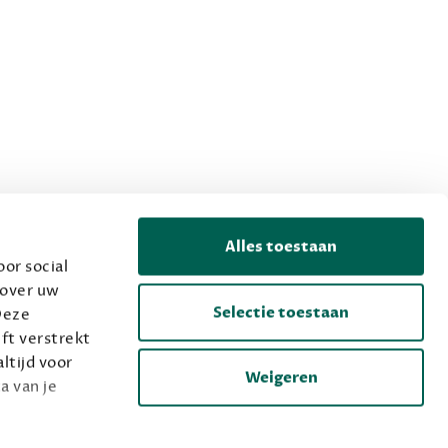
Alles toestaan
or social
 over uw
Selectie toestaan
Deze
ft verstrekt
ltijd voor
Weigeren
a van je