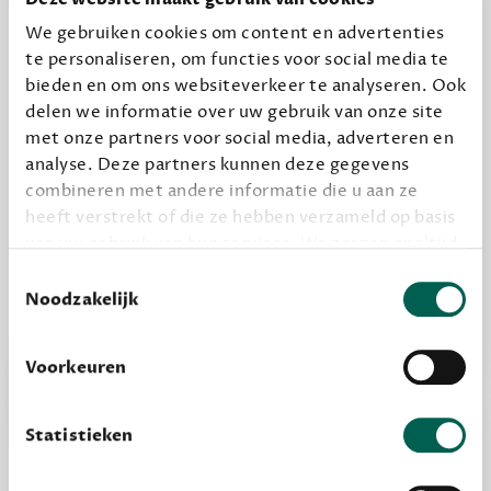
12,50 per maand, incl. verzending
We gebruiken cookies om content en advertenties
te personaliseren, om functies voor social media te
bieden en om ons websiteverkeer te analyseren. Ook
Geef cadeau
delen we informatie over uw gebruik van onze site
met onze partners voor social media, adverteren en
analyse. Deze partners kunnen deze gegevens
Alles van Dewey Free
combineren met andere informatie die u aan ze
Word een bovengemiddelde lezer met 6 boeken
heeft verstrekt of die ze hebben verzameld op basis
van uw gebruik van hun services. We zorgen er altijd
per jaar
voor dat data die we delen alleen met de juiste
Toestemmingsselectie
Vooraf een tipje van de sluier, zodat je kunt
grondslag gebeurt, en er niet onnodig data van je
Noodzakelijk
kijken of het zou bevallen (maar dit hoeft niet)
wordt verwerkt. Gevoelige persoonsgegevens delen
we nooit zomaar met derden.
Voorkeuren
privacy
Lees meer over onze visie op
.
Statistieken