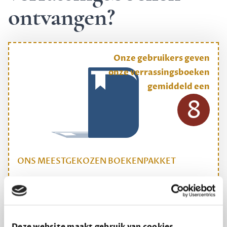
ontvangen?
Onze gebruikers geven
onze verrassingsboeken
gemiddeld een
8
ONS MEESTGEKOZEN BOEKENPAKKET
Dewey Plus
Een originele manier om je reading challenge te
halen.
Deze website maakt gebruik van cookies