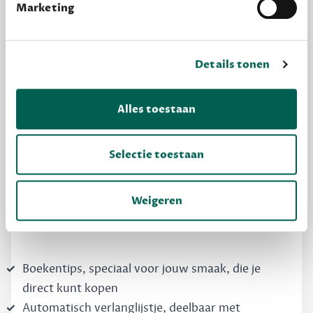
Marketing
Details tonen
MAAK GRATIS KENNIS
Alles toestaan
Dewey Free
Selectie toestaan
Krijg boekentips, persoonlijk voor jou en je
vrienden. Krijg én geef betere cadeaus.
Weigeren
Schrijf nu gratis in
Boekentips, speciaal voor jouw smaak, die je
direct kunt kopen
Automatisch verlanglijstje, deelbaar met