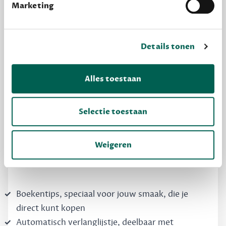
Marketing
Details tonen
MAAK GRATIS KENNIS
Alles toestaan
Dewey Free
Selectie toestaan
Krijg boekentips, persoonlijk voor jou en je
vrienden. Krijg én geef betere cadeaus.
Weigeren
Schrijf nu gratis in
Boekentips, speciaal voor jouw smaak, die je
direct kunt kopen
Automatisch verlanglijstje, deelbaar met