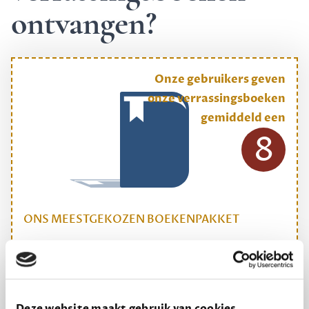
ontvangen?
Onze gebruikers geven
onze verrassingsboeken
gemiddeld een
8
ONS MEESTGEKOZEN BOEKENPAKKET
Dewey Plus
Een originele manier om je reading challenge te
halen.
Deze website maakt gebruik van cookies