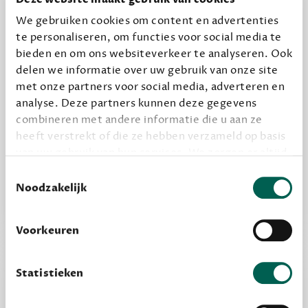
12,50 per maand, incl. verzending
We gebruiken cookies om content en advertenties
te personaliseren, om functies voor social media te
bieden en om ons websiteverkeer te analyseren. Ook
Geef cadeau
delen we informatie over uw gebruik van onze site
met onze partners voor social media, adverteren en
analyse. Deze partners kunnen deze gegevens
Alles van Dewey Free
combineren met andere informatie die u aan ze
Word een bovengemiddelde lezer met 6 boeken
heeft verstrekt of die ze hebben verzameld op basis
van uw gebruik van hun services. We zorgen er altijd
per jaar
voor dat data die we delen alleen met de juiste
Toestemmingsselectie
Vooraf een tipje van de sluier, zodat je kunt
grondslag gebeurt, en er niet onnodig data van je
Noodzakelijk
kijken of het zou bevallen (maar dit hoeft niet)
wordt verwerkt. Gevoelige persoonsgegevens delen
we nooit zomaar met derden.
Voorkeuren
privacy
Lees meer over onze visie op
.
Statistieken