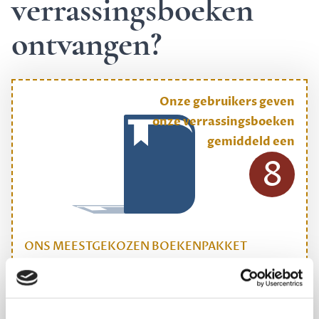
verrassingsboeken
ontvangen?
Onze gebruikers geven
onze verrassingsboeken
gemiddeld een
8
ONS MEESTGEKOZEN BOEKENPAKKET
Dewey Plus
Een originele manier om je reading challenge te