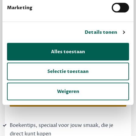
Marketing
Details tonen
Alles toestaan
MAAK GRATIS KENNIS
Dewey Free
Selectie toestaan
Krijg boekentips, persoonlijk voor jou en je
vrienden. Krijg én geef betere cadeaus.
Weigeren
Schrijf nu gratis in
Boekentips, speciaal voor jouw smaak, die je
direct kunt kopen