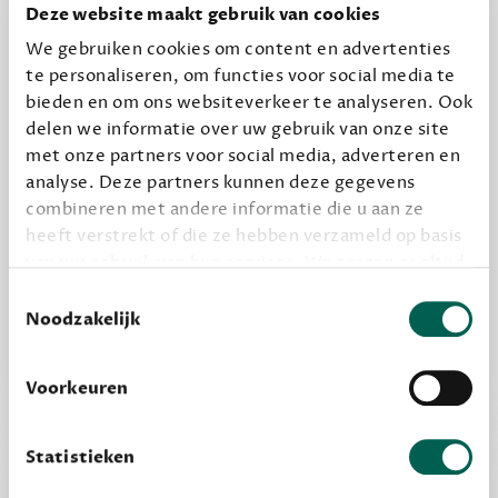
halen.
Deze website maakt gebruik van cookies
12,50 per maand, incl. verzending
We gebruiken cookies om content en advertenties
te personaliseren, om functies voor social media te
bieden en om ons websiteverkeer te analyseren. Ook
Geef cadeau
delen we informatie over uw gebruik van onze site
met onze partners voor social media, adverteren en
analyse. Deze partners kunnen deze gegevens
combineren met andere informatie die u aan ze
Alles van Dewey Free
heeft verstrekt of die ze hebben verzameld op basis
Word een bovengemiddelde lezer met 6 boeken
van uw gebruik van hun services. We zorgen er altijd
per jaar
voor dat data die we delen alleen met de juiste
Toestemmingsselectie
Vooraf een tipje van de sluier, zodat je kunt
grondslag gebeurt, en er niet onnodig data van je
Noodzakelijk
wordt verwerkt. Gevoelige persoonsgegevens delen
kijken of het zou bevallen (maar dit hoeft niet)
we nooit zomaar met derden.
Voorkeuren
privacy
Lees meer over onze visie op
.
Statistieken