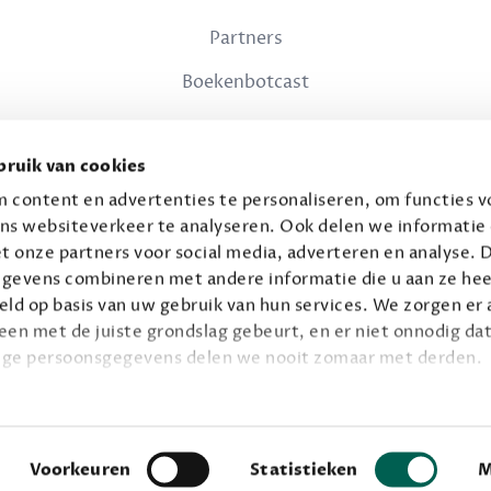
Partners
Boekenbotcast
JURIDISCH
ruik van cookies
Privacy
 content en advertenties te personaliseren, om functies vo
ns websiteverkeer te analyseren. Ook delen we informatie
Voorwaarden
t onze partners voor social media, adverteren en analyse. 
gevens combineren met andere informatie die u aan ze hee
ld op basis van uw gebruik van hun services. We zorgen er a
leen met de juiste grondslag gebeurt, en er niet onnodig dat
ige persoonsgegevens delen we nooit zomaar met derden.
© 2026 Connaisseur B.V.
Alle rechten voorbehouden.
privacy
ie op
.
Facebook
Instagram
Voorkeuren
Statistieken
M