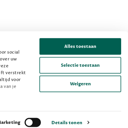
Alles toestaan
or social
 over uw
Selectie toestaan
Deze
ft verstrekt
ltijd voor
Weigeren
a van je
arketing
Details tonen