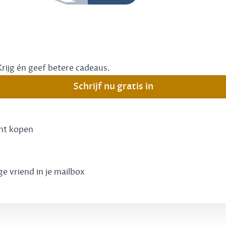
Krijg én geef betere cadeaus.
Schrijf nu gratis in
unt kopen
ge vriend in je mailbox