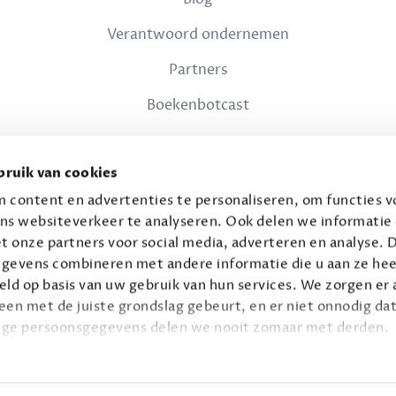
Verantwoord ondernemen
Partners
Boekenbotcast
JURIDISCH
ruik van cookies
Privacy
 content en advertenties te personaliseren, om functies vo
ns websiteverkeer te analyseren. Ook delen we informatie
Voorwaarden
t onze partners voor social media, adverteren en analyse. 
gevens combineren met andere informatie die u aan ze hee
ld op basis van uw gebruik van hun services. We zorgen er a
leen met de juiste grondslag gebeurt, en er niet onnodig dat
ige persoonsgegevens delen we nooit zomaar met derden.
© 2026 Connaisseur B.V.
Alle rechten voorbehouden.
privacy
ie op
.