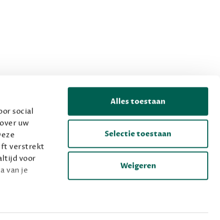
Alles toestaan
or social
 over uw
Selectie toestaan
Deze
ft verstrekt
ltijd voor
Weigeren
a van je