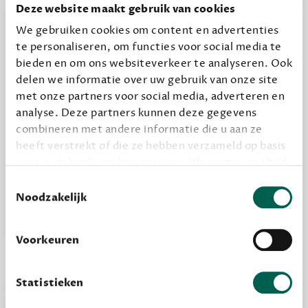
halen.
Deze website maakt gebruik van cookies
12,50 per maand, incl. verzending
We gebruiken cookies om content en advertenties
te personaliseren, om functies voor social media te
bieden en om ons websiteverkeer te analyseren. Ook
Geef cadeau
delen we informatie over uw gebruik van onze site
met onze partners voor social media, adverteren en
analyse. Deze partners kunnen deze gegevens
combineren met andere informatie die u aan ze
Alles van Dewey Free
heeft verstrekt of die ze hebben verzameld op basis
Word een bovengemiddelde lezer met 6 boeken
van uw gebruik van hun services. We zorgen er altijd
per jaar
voor dat data die we delen alleen met de juiste
Toestemmingsselectie
Vooraf een tipje van de sluier, zodat je kunt
grondslag gebeurt, en er niet onnodig data van je
Noodzakelijk
wordt verwerkt. Gevoelige persoonsgegevens delen
kijken of het zou bevallen (maar dit hoeft niet)
we nooit zomaar met derden.
Voorkeuren
privacy
Lees meer over onze visie op
.
Statistieken