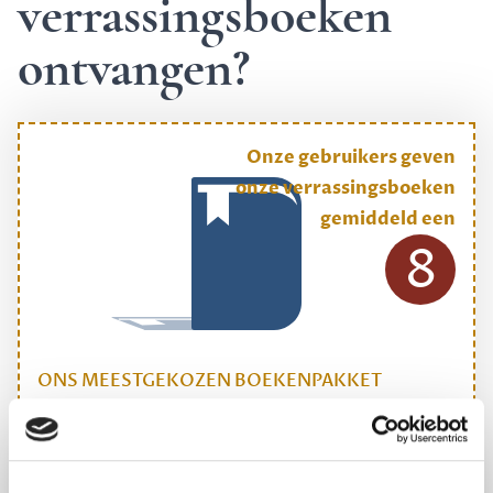
verrassingsboeken
ontvangen?
Onze gebruikers geven
onze verrassingsboeken
gemiddeld een
8
ONS MEESTGEKOZEN BOEKENPAKKET
Dewey Plus
Een originele manier om je reading challenge te