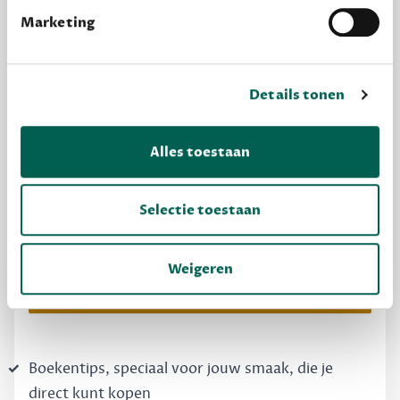
Marketing
Details tonen
Alles toestaan
MAAK GRATIS KENNIS
Dewey Free
Selectie toestaan
Krijg boekentips, persoonlijk voor jou en je
vrienden. Krijg én geef betere cadeaus.
Weigeren
Schrijf nu gratis in
Boekentips, speciaal voor jouw smaak, die je
direct kunt kopen