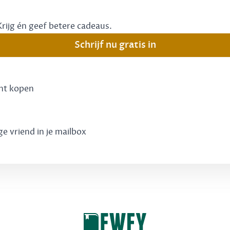
Krijg én geef betere cadeaus.
Schrijf nu gratis in
unt kopen
ge vriend in je mailbox