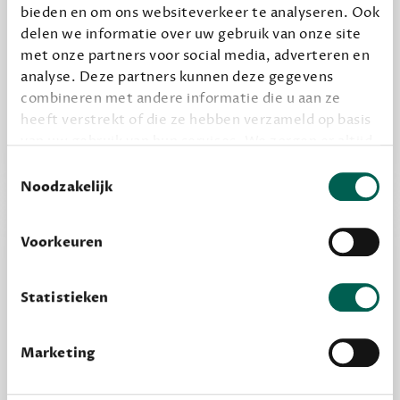
bieden en om ons websiteverkeer te analyseren. Ook
delen we informatie over uw gebruik van onze site
Alles van Dewey Free
met onze partners voor social media, adverteren en
Word een bovengemiddelde lezer met 6 boeken
analyse. Deze partners kunnen deze gegevens
per jaar
combineren met andere informatie die u aan ze
Vooraf een tipje van de sluier, zodat je kunt
heeft verstrekt of die ze hebben verzameld op basis
kijken of het zou bevallen (maar dit hoeft niet)
van uw gebruik van hun services. We zorgen er altijd
voor dat data die we delen alleen met de juiste
Toestemmingsselectie
grondslag gebeurt, en er niet onnodig data van je
Noodzakelijk
wordt verwerkt. Gevoelige persoonsgegevens delen
we nooit zomaar met derden.
Voorkeuren
privacy
Lees meer over onze visie op
.
Statistieken
Marketing