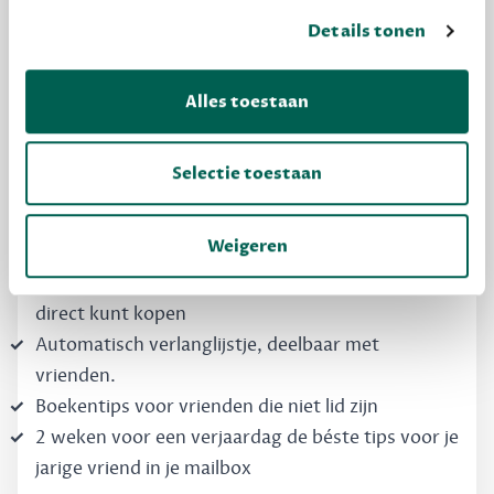
MAAK GRATIS KENNIS
Details tonen
Dewey Free
Alles toestaan
Krijg boekentips, persoonlijk voor jou en je
vrienden. Krijg én geef betere cadeaus.
Selectie toestaan
Schrijf nu gratis in
Weigeren
Boekentips, speciaal voor jouw smaak, die je
direct kunt kopen
Automatisch verlanglijstje, deelbaar met
vrienden.
Boekentips voor vrienden die niet lid zijn
2 weken voor een verjaardag de béste tips voor je
jarige vriend in je mailbox