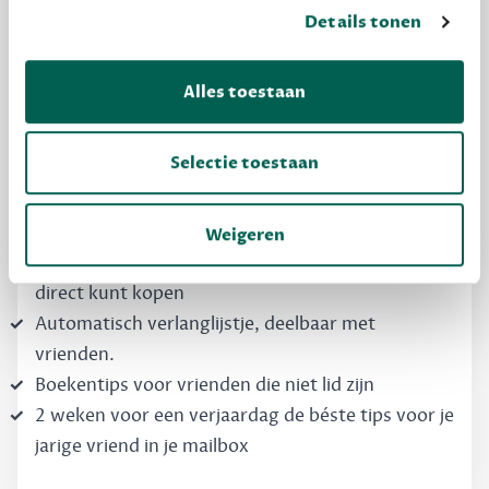
MAAK GRATIS KENNIS
Details tonen
Dewey Free
Alles toestaan
Krijg boekentips, persoonlijk voor jou en je
vrienden. Krijg én geef betere cadeaus.
Selectie toestaan
Schrijf nu gratis in
Weigeren
Boekentips, speciaal voor jouw smaak, die je
direct kunt kopen
Automatisch verlanglijstje, deelbaar met
vrienden.
Boekentips voor vrienden die niet lid zijn
2 weken voor een verjaardag de béste tips voor je
jarige vriend in je mailbox