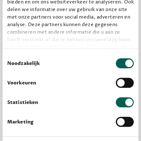
bieden en om ons websiteverkeer te analyseren. Ook
Alles van Dewey Free
delen we informatie over uw gebruik van onze site
Word een bovengemiddelde lezer met 6 boeken
met onze partners voor social media, adverteren en
analyse. Deze partners kunnen deze gegevens
per jaar
combineren met andere informatie die u aan ze
Vooraf een tipje van de sluier, zodat je kunt
heeft verstrekt of die ze hebben verzameld op basis
kijken of het zou bevallen (maar dit hoeft niet)
van uw gebruik van hun services. We zorgen er altijd
voor dat data die we delen alleen met de juiste
Toestemmingsselectie
grondslag gebeurt, en er niet onnodig data van je
Noodzakelijk
wordt verwerkt. Gevoelige persoonsgegevens delen
we nooit zomaar met derden.
Voorkeuren
privacy
Lees meer over onze visie op
.
Statistieken
Marketing