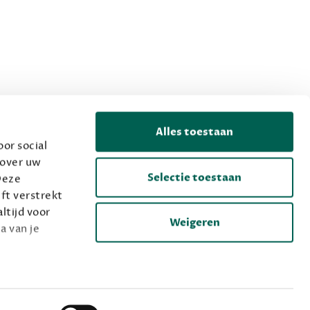
Alles toestaan
or social
 over uw
Selectie toestaan
Deze
ft verstrekt
ltijd voor
Weigeren
a van je