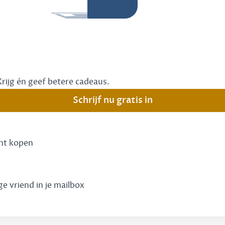
Krijg én geef betere cadeaus.
Schrijf nu gratis in
unt kopen
ge vriend in je mailbox