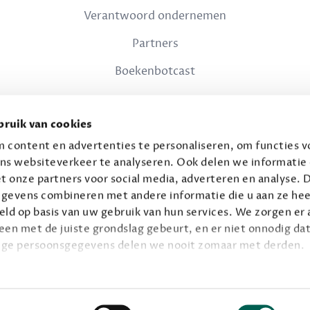
Verantwoord ondernemen
Partners
Boekenbotcast
JURIDISCH
ruik van cookies
Privacy
 content en advertenties te personaliseren, om functies vo
ns websiteverkeer te analyseren. Ook delen we informatie
Voorwaarden
t onze partners voor social media, adverteren en analyse. 
gevens combineren met andere informatie die u aan ze hee
ld op basis van uw gebruik van hun services. We zorgen er a
leen met de juiste grondslag gebeurt, en er niet onnodig dat
ige persoonsgegevens delen we nooit zomaar met derden.
© 2026 Connaisseur B.V.
Alle rechten voorbehouden.
privacy
ie op
.
Facebook
Instagram