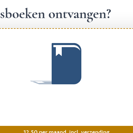
ngsboeken ontvangen?
.
12,50 per maand, incl. verzending