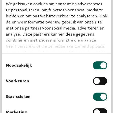
We gebruiken cookies om content en advertenties
te personaliseren, om functies voor social media te
Geef cadeau
bieden en om ons websiteverkeer te analyseren. Ook
delen we informatie over uw gebruik van onze site
met onze partners voor social media, adverteren en
analyse. Deze partners kunnen deze gegevens
Alles van Dewey Free
combineren met andere informatie die u aan ze
Word een bovengemiddelde lezer met 6 boeken
heeft verstrekt of die ze hebben verzameld op basis
per jaar
van uw gebruik van hun services. We zorgen er altijd
Vooraf een tipje van de sluier, zodat je kunt
voor dat data die we delen alleen met de juiste
Toestemmingsselectie
kijken of het zou bevallen (maar dit hoeft niet)
grondslag gebeurt, en er niet onnodig data van je
Noodzakelijk
wordt verwerkt. Gevoelige persoonsgegevens delen
we nooit zomaar met derden.
Voorkeuren
privacy
Lees meer over onze visie op
.
Statistieken
Marketing