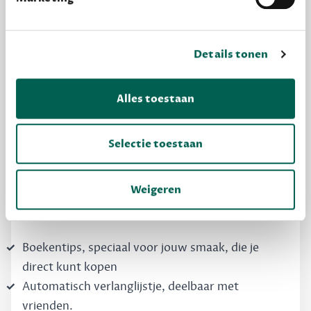
Details tonen
MAAK GRATIS KENNIS
Alles toestaan
Dewey Free
Krijg boekentips, persoonlijk voor jou en je
Selectie toestaan
vrienden. Krijg én geef betere cadeaus.
Schrijf nu gratis in
Weigeren
Boekentips, speciaal voor jouw smaak, die je
direct kunt kopen
Automatisch verlanglijstje, deelbaar met
vrienden.