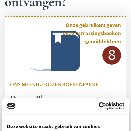
ontvangen?
Onze gebruikers geven
onze verrassingsboeken
gemiddeld een
8
ONS MEESTGEKOZEN BOEKENPAKKET
Dewey Plus
Een originele manier om je reading challenge te
halen.
Deze website maakt gebruik van cookies
12,50 per maand, incl. verzending