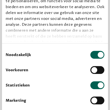
te personaliseren, om functies voor social media te
bieden en om ons websiteverkeer te analyseren. Ook
delen we informatie over uw gebruik van onze site
Alles van Dewey Free
met onze partners voor social media, adverteren en
Word een bovengemiddelde lezer met 6 boeken
analyse. Deze partners kunnen deze gegevens
combineren met andere informatie die u aan ze
per jaar
heeft verstrekt of die ze hebben verzameld op basis
Vooraf een tipje van de sluier, zodat je kunt
van uw gebruik van hun services. We zorgen er altijd
kijken of het zou bevallen (maar dit hoeft niet)
voor dat data die we delen alleen met de juiste
Toestemmingsselectie
grondslag gebeurt, en er niet onnodig data van je
Noodzakelijk
wordt verwerkt. Gevoelige persoonsgegevens delen
we nooit zomaar met derden.
Voorkeuren
privacy
Lees meer over onze visie op
.
Statistieken
Marketing