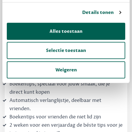
Details tonen
MAAK GRATIS KENNIS
Dewey Free
Alles toestaan
Krijg boekentips, persoonlijk voor jou en je
vrienden. Krijg én geef betere cadeaus.
Selectie toestaan
Schrijf nu gratis in
Weigeren
Boekentips, speciaal voor jouw smaak, die je
direct kunt kopen
Automatisch verlanglijstje, deelbaar met
vrienden.
Boekentips voor vrienden die niet lid zijn
2 weken voor een verjaardag de béste tips voor je