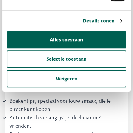
Details tonen
MAAK GRATIS KENNIS
Alles toestaan
Dewey Free
Krijg boekentips, persoonlijk voor jou en je
Selectie toestaan
vrienden. Krijg én geef betere cadeaus.
Schrijf nu gratis in
Weigeren
Boekentips, speciaal voor jouw smaak, die je
direct kunt kopen
Automatisch verlanglijstje, deelbaar met
vrienden.