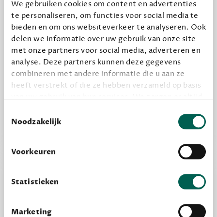
We gebruiken cookies om content en advertenties
te personaliseren, om functies voor social media te
Geef cadeau
bieden en om ons websiteverkeer te analyseren. Ook
delen we informatie over uw gebruik van onze site
met onze partners voor social media, adverteren en
Alles van Dewey Free
analyse. Deze partners kunnen deze gegevens
combineren met andere informatie die u aan ze
Word een bovengemiddelde lezer met 6 boeken
heeft verstrekt of die ze hebben verzameld op basis
per jaar
van uw gebruik van hun services. We zorgen er altijd
Vooraf een tipje van de sluier, zodat je kunt
voor dat data die we delen alleen met de juiste
Toestemmingsselectie
kijken of het zou bevallen (maar dit hoeft niet)
grondslag gebeurt, en er niet onnodig data van je
Noodzakelijk
wordt verwerkt. Gevoelige persoonsgegevens delen
we nooit zomaar met derden.
Voorkeuren
privacy
Lees meer over onze visie op
.
Statistieken
Marketing