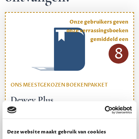
Onze gebruikers geven
onze verrassingsboeken
gemiddeld een
8
ONS MEESTGEKOZEN BOEKENPAKKET
Dewey Plus
Een originele manier om je reading challenge te
halen.
12,50 per maand, incl. verzending
Deze website maakt gebruik van cookies