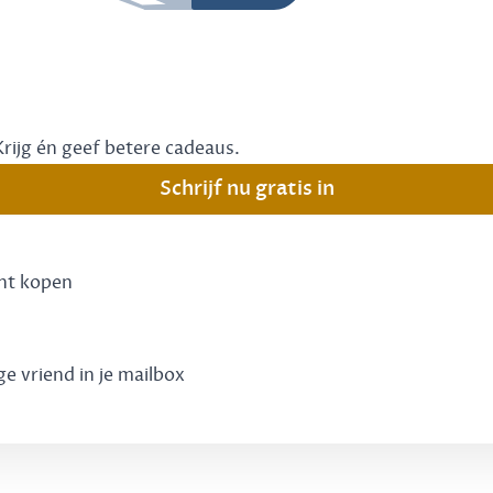
Krijg én geef betere cadeaus.
Schrijf nu gratis in
unt kopen
ge vriend in je mailbox