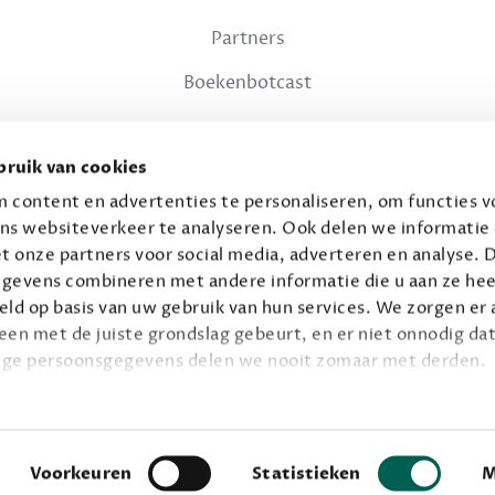
Partners
Boekenbotcast
JURIDISCH
ruik van cookies
Privacy
 content en advertenties te personaliseren, om functies vo
ns websiteverkeer te analyseren. Ook delen we informatie
Voorwaarden
t onze partners voor social media, adverteren en analyse. 
gevens combineren met andere informatie die u aan ze hee
ld op basis van uw gebruik van hun services. We zorgen er a
leen met de juiste grondslag gebeurt, en er niet onnodig dat
ige persoonsgegevens delen we nooit zomaar met derden.
© 2026 Connaisseur B.V.
Alle rechten voorbehouden.
privacy
ie op
.
Facebook
Instagram
Voorkeuren
Statistieken
M