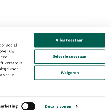
Alles toestaan
or social
 over uw
Selectie toestaan
Deze
ft verstrekt
ltijd voor
Weigeren
a van je
arketing
Details tonen