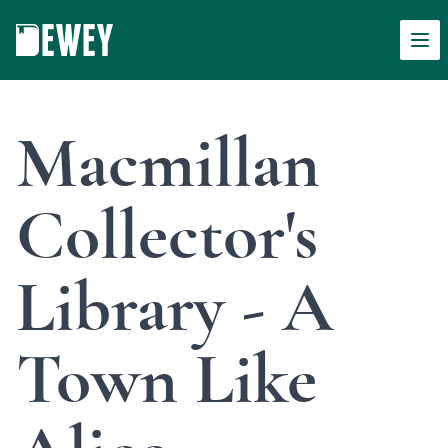
Men
Dewey
Macmillan
Collector's
Library - A
Town Like