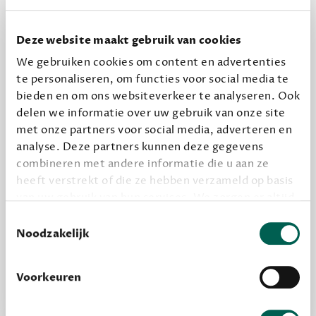
Dewey Plus
Deze website maakt gebruik van cookies
Een originele manier om je reading challenge te
We gebruiken cookies om content en advertenties
halen.
te personaliseren, om functies voor social media te
12,50 per maand, incl. verzending
bieden en om ons websiteverkeer te analyseren. Ook
delen we informatie over uw gebruik van onze site
met onze partners voor social media, adverteren en
Geef cadeau
analyse. Deze partners kunnen deze gegevens
combineren met andere informatie die u aan ze
heeft verstrekt of die ze hebben verzameld op basis
van uw gebruik van hun services. We zorgen er altijd
Alles van Dewey Free
voor dat data die we delen alleen met de juiste
Toestemmingsselectie
Word een bovengemiddelde lezer met 6 boeken
grondslag gebeurt, en er niet onnodig data van je
Noodzakelijk
per jaar
wordt verwerkt. Gevoelige persoonsgegevens delen
Vooraf een tipje van de sluier, zodat je kunt
we nooit zomaar met derden.
Voorkeuren
kijken of het zou bevallen (maar dit hoeft niet)
privacy
Lees meer over onze visie op
.