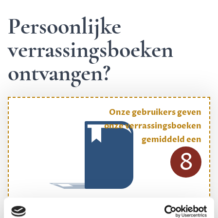
Persoonlijke
verrassingsboeken
ontvangen?
Onze gebruikers geven
onze verrassingsboeken
gemiddeld een
8
ONS MEESTGEKOZEN BOEKENPAKKET