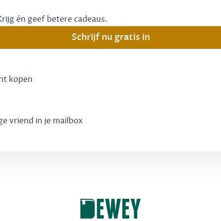
Krijg én geef betere cadeaus.
Schrijf nu gratis in
unt kopen
ge vriend in je mailbox