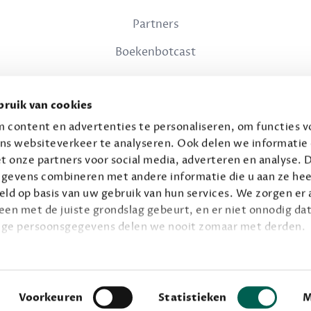
Partners
Boekenbotcast
JURIDISCH
ruik van cookies
Privacy
 content en advertenties te personaliseren, om functies vo
ns websiteverkeer te analyseren. Ook delen we informatie
Voorwaarden
t onze partners voor social media, adverteren en analyse. 
gevens combineren met andere informatie die u aan ze hee
ld op basis van uw gebruik van hun services. We zorgen er a
leen met de juiste grondslag gebeurt, en er niet onnodig dat
ige persoonsgegevens delen we nooit zomaar met derden.
© 2026 Connaisseur B.V.
Alle rechten voorbehouden.
privacy
ie op
.
Facebook
Instagram
Voorkeuren
Statistieken
M