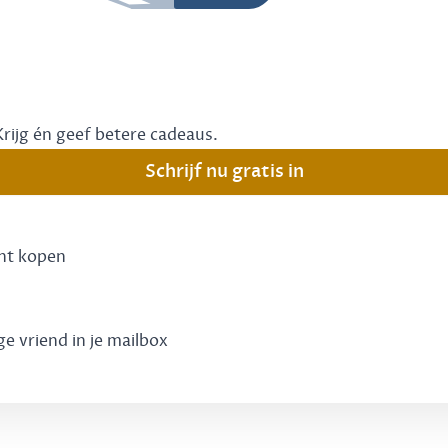
Krijg én geef betere cadeaus.
Schrijf nu gratis in
unt kopen
ge vriend in je mailbox