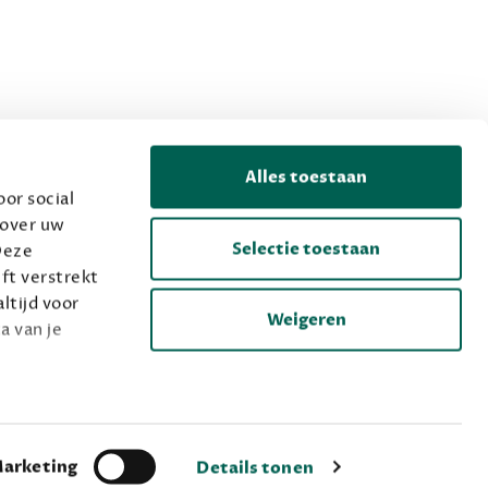
Alles toestaan
or social
 over uw
Selectie toestaan
Deze
ft verstrekt
ltijd voor
Weigeren
a van je
arketing
Details tonen