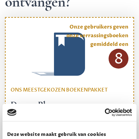
ontvangen?
Onze gebruikers geven
onze verrassingsboeken
gemiddeld een
8
ONS MEESTGEKOZEN BOEKENPAKKET
Dewey Plus
Een originele manier om je reading challenge te
halen.
Deze website maakt gebruik van cookies
12,50 per maand, incl. verzending