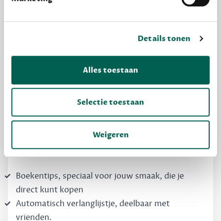
Details tonen
MAAK GRATIS KENNIS
Alles toestaan
Dewey Free
Krijg boekentips, persoonlijk voor jou en je
Selectie toestaan
vrienden. Krijg én geef betere cadeaus.
Schrijf nu gratis in
Weigeren
Boekentips, speciaal voor jouw smaak, die je
direct kunt kopen
Automatisch verlanglijstje, deelbaar met
vrienden.