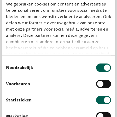
We gebruiken cookies om content en advertenties
te personaliseren, om functies voor social media te
Geef cadeau
bieden en om ons websiteverkeer te analyseren. Ook
delen we informatie over uw gebruik van onze site
met onze partners voor social media, adverteren en
analyse. Deze partners kunnen deze gegevens
Alles van Dewey Free
combineren met andere informatie die u aan ze
Word een bovengemiddelde lezer met 6 boeken
heeft verstrekt of die ze hebben verzameld op basis
per jaar
van uw gebruik van hun services. We zorgen er altijd
Vooraf een tipje van de sluier, zodat je kunt
voor dat data die we delen alleen met de juiste
Toestemmingsselectie
kijken of het zou bevallen (maar dit hoeft niet)
grondslag gebeurt, en er niet onnodig data van je
Noodzakelijk
wordt verwerkt. Gevoelige persoonsgegevens delen
we nooit zomaar met derden.
Voorkeuren
privacy
Lees meer over onze visie op
.
Statistieken
Marketing