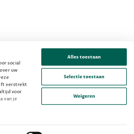
Alles toestaan
or social
 over uw
Selectie toestaan
Deze
ft verstrekt
ltijd voor
Weigeren
a van je