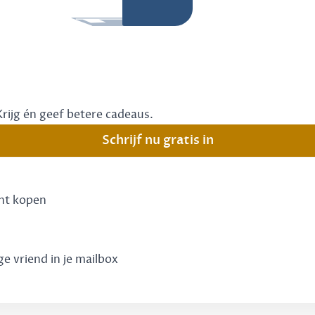
Krijg én geef betere cadeaus.
Schrijf nu gratis in
unt kopen
ge vriend in je mailbox