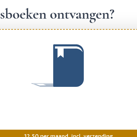
ngsboeken ontvangen?
.
12,50 per maand, incl. verzending