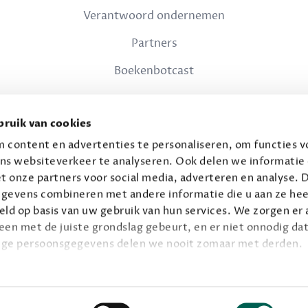
Verantwoord ondernemen
Partners
Boekenbotcast
JURIDISCH
ruik van cookies
Privacy
 content en advertenties te personaliseren, om functies vo
ns websiteverkeer te analyseren. Ook delen we informatie
Voorwaarden
t onze partners voor social media, adverteren en analyse. 
gevens combineren met andere informatie die u aan ze hee
ld op basis van uw gebruik van hun services. We zorgen er a
leen met de juiste grondslag gebeurt, en er niet onnodig dat
ige persoonsgegevens delen we nooit zomaar met derden.
© 2026 Connaisseur B.V.
Alle rechten voorbehouden.
privacy
ie op
.
Facebook
Instagram