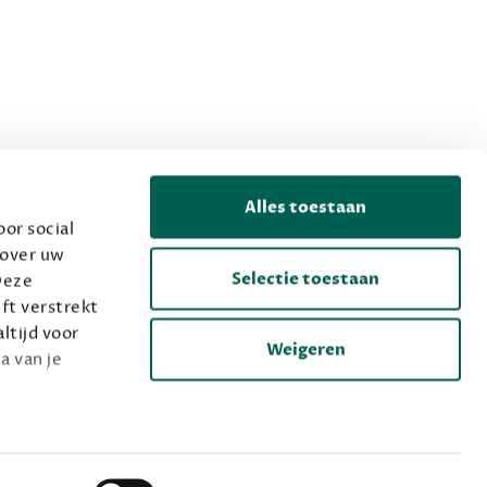
Alles toestaan
or social
 over uw
Selectie toestaan
Deze
ft verstrekt
ltijd voor
Weigeren
a van je