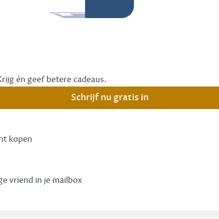
Krijg én geef betere cadeaus.
Schrijf nu gratis in
unt kopen
ge vriend in je mailbox