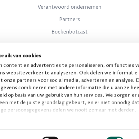
Verantwoord ondernemen
Partners
Boekenbotcast
JURIDISCH
ruik van cookies
Privacy
 content en advertenties te personaliseren, om functies vo
ns websiteverkeer te analyseren. Ook delen we informatie
Voorwaarden
t onze partners voor social media, adverteren en analyse. 
gevens combineren met andere informatie die u aan ze hee
ld op basis van uw gebruik van hun services. We zorgen er a
leen met de juiste grondslag gebeurt, en er niet onnodig dat
ige persoonsgegevens delen we nooit zomaar met derden.
© 2026 Connaisseur B.V.
Alle rechten voorbehouden.
privacy
ie op
.
Facebook
Instagram